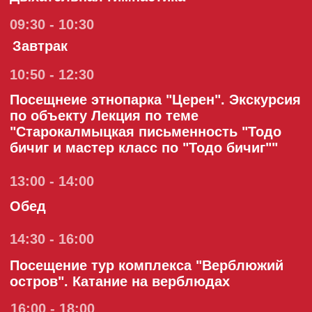
Выселение из отеля, трансфер в
аэропорт г. Элиста
агентство по развитию туризма
республики калмыкия
для уточнения цены тура звонить по
телефону - 8-937-198-45-45 или 8-800-
222-66-08