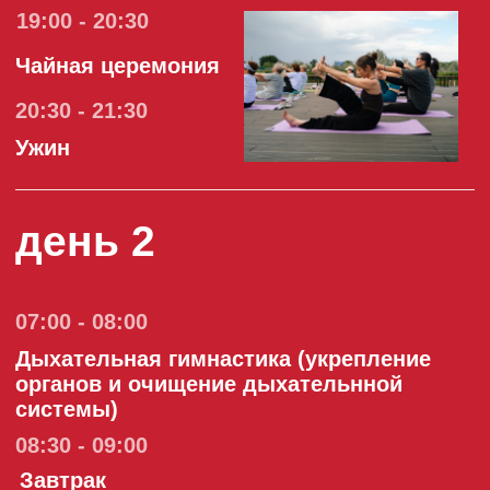
альтернативной медицины в
Центральном хуруле Калмыкии "Золотая
обитель Будды Шакьямуни" (город
Элиста)
11:30 - 12:45
Посещение музея им. Н.Н. Пальмова
13:00 - 14:00
Обед
14:30 - 15:30
Посещение Хурульного комплекса "Геден
Шеддуп Чой Корлинг"
16:00 - 16:30
Посещение статуи "Зеленая Тара"
16:30 - 18:00
Медитация (обучение основным
техникам)
18:30 - 19:30
Возвращение в г. Элиста. Ужин
20:00