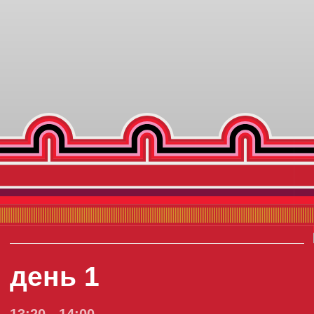
день 1
13:20 - 14:00
Трансфер из аэропорта. Размещение в
гостинице
14:00 - 14:30
Обед (комплекс)
14:45 - 15:45
Обзорная экскурсия по центру города
Элиста
16:00 - 17:15
Урок медитации (знакомство с практикой,
философия)