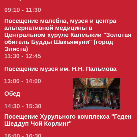
Свободное время
день 3
08:00 - 09:00
Дыхательная гимнастика
09:30 - 10:30
Завтрак
10:50 - 12:30
Посещнеие этнопарка "Церен". Экскурсия
по объекту Лекция по теме
"Старокалмыцкая письменность "Тодо
бичиг и мастер класс по "Тодо бичиг""
13:00 - 14:00
Обед
14:30 - 16:00
Посещение тур комплекса "Верблюжий
остров". Катание на верблюдах
16:00 - 18:00